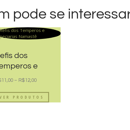
 pode se interessar
efis dos
emperos e
speciarias
$
11,00
–
R$
12,00
amastê
VER PRODUTOS