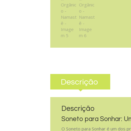
Descrição
Descrição
Soneto para Sonhar: U
O Soneto para Sonhar é um dos pr