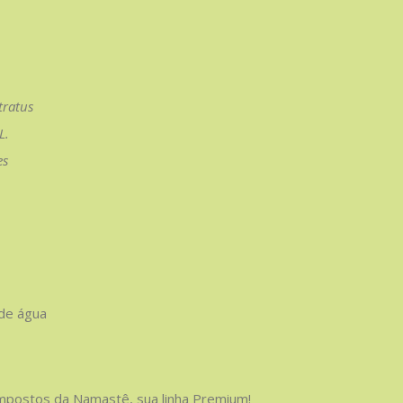
tratus
L.
es
de água
compostos da Namastê, sua linha Premium!