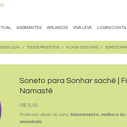
RTUAL
ASSINANTES
AFILIADOS
VIVA LEVE
LOGIN/CONTA
OSSA LOJA
TODOS PRODUTOS
A CASA DOS CHÁS
SONETO PAR
Soneto para Sonhar sachê | F
Namastê
R$
15,00
Poderoso aliado do sono.
Relaxamento, melhora do s
ansiedade.