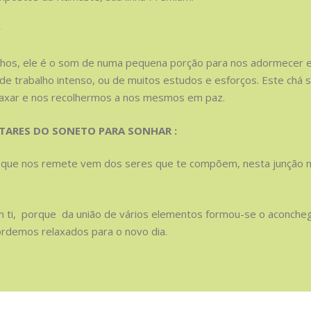
r
hos, ele é o som de numa pequena porção para nos adormecer e
e trabalho intenso, ou de muitos estudos e esforços. Este chá 
elaxar e nos recolhermos a nos mesmos em paz.
ARES DO SONETO PARA SONHAR :
z que nos remete vem dos seres que te compõem, nesta junção 
 ti, porque da união de vários elementos formou-se o aconcheg
rdemos relaxados para o novo dia.