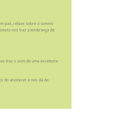
m paz, relaxe sobre o soneto
soneto nos traz a lembrança de
nos traz o som de uma excelente
o do anoitecer e nos dá de