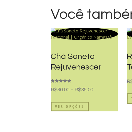
Você também
Chá Soneto
R
Rejuvenescer
T
Funcional |
E
R
Orgânico
N
Avaliação
R$
30,00
–
R$
35,00
5.00
de 5
Namastê
VER OPÇÕES