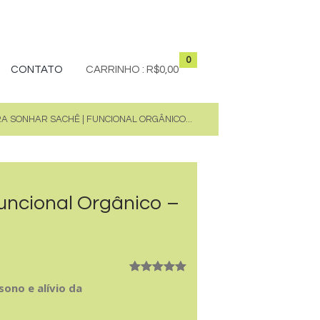
0
CONTATO
CARRINHO :
R$0,00
A SONHAR SACHÊ | FUNCIONAL ORGÂNICO...
uncional Orgânico –
Avaliado
8
ono e alívio da
como
5.00
de 5, com
baseado