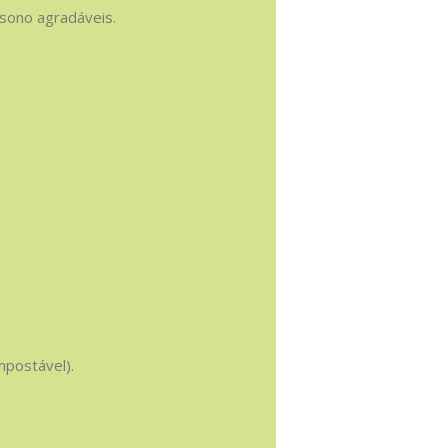
sono agradáveis.
mpostável).