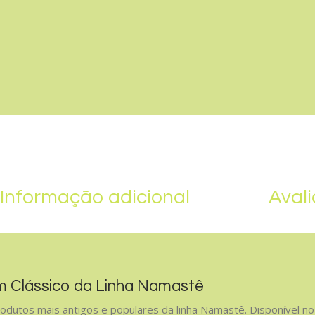
Informação adicional
Avali
m Clássico da Linha Namastê
odutos mais antigos e populares da linha Namastê. Disponível 