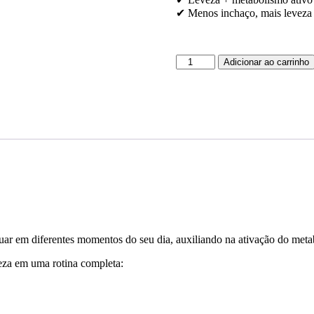
✔ Menos inchaço, mais leveza
Kit
Adicionar ao carrinho
Ritual
Metabolismo
|
Funcional
Termogênico
quantidade
uar em diferentes momentos do seu dia, auxiliando na ativação do metab
veza em uma rotina completa: