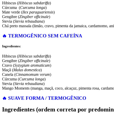
Hibiscus (
Hibiscus sabdariffa
)
Cúrcuma (
Curcuma longa
)
Mate verde (
Ilex paraguariensis
)
Gengibre (
Zingiber officinale
)
Stevia (
Stevia rebaudiana
)
Chá preto massala (limão, cravo, pimenta da jamaica, cardamomo, anis
🔥
TERMOGÊNICO SEM CAFEÍNA
Ingredientes:
Hibiscus (
Hibiscus sabdariffa
)
Gengibre (
Zingiber officinale
)
Cravo (
Syzygium aromaticum
)
Maçã (
Malus domestica
)
Canela (
Cinnamomum verum
)
Cúrcuma (
Curcuma longa
)
Stevia (
Stevia rebaudiana
)
Mango Moments (manga, maçã, coco, alcaçuz, pimenta rosa, cardamom
🔥
SUAVE FORMA / TERMOGÊNICO
Ingredientes (ordem correta por predomin