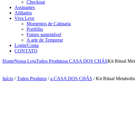
Checkout
Assinantes
Afiliados
Viva Leve
Momentos de Calmaria
Portfólio
Futuro sustentável
A arte de Temperar
Login/Conta
CONTATO
Home
Nossa Loja
Todos Produtos
a CASA DOS CHÁS
Kit Ritual Me
Início
/
Todos Produtos
/
a CASA DOS CHÁS
/ Kit Ritual Metaboli