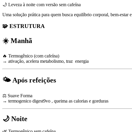
🌙 Leveza à noite com versão sem cafeína
Uma solução prática para quem busca equilíbrio corporal, bem-estar e
🧩 ESTRUTURA
☀️ Manhã
🔥 Termogênico (com cafeína)
→ ativação, acelera metabolismo, traz energia
🌤️ Após refeições
⚖️ Suave Forma
→ termogenico digest9vo , queima as calorias e gorduras
🌙 Noite
🌿 Termogênico sem cafeína