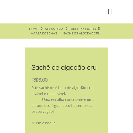
HOME
NOSSA LOJA
TODOS PRODUTOS
A CASA DOS CHÁS
SACHÊ DE ALGODÃO CRU
Sachê de algodão cru
R$
6,00
Este sachê de é feito de algodão cru,
lavável é reutilizável.
Uma escolha consciente é uma
atitude ecológica, escolha sempre a
preservação!
38 em estoque