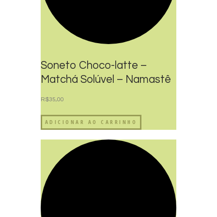
Soneto Choco-latte –
Matchá Solúvel – Namastê
Orgânico
R$
35,00
ADICIONAR AO CARRINHO