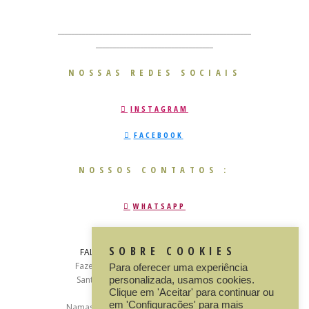
________________________________________________________
__________________________________
NOSSAS REDES SOCIAIS
INSTAGRAM
FACEBOOK
NOSSOS CONTATOS :
WHATSAPP
E-MAIL
SOBRE COOKIES
FALE CONOSCO
: +55 (79) 3012- 5575
Fazenda Mãe terra, s/n, povoado sáude -
Para oferecer uma experiência
Santana de São Francisco - Sergipe, CEP:
personalizada, usamos cookies.
Clique em 'Aceitar' para continuar ou
49985000
em 'Configurações' para mais
Namastê © 2026. Todos direitos reservados.