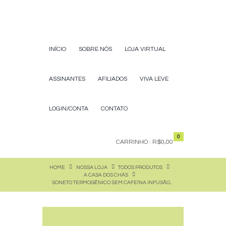
INÍCIO
SOBRE NÓS
LOJA VIRTUAL
ASSINANTES
AFILIADOS
VIVA LEVE
LOGIN/CONTA
CONTATO
0
CARRINHO :
R$0,00
HOME
NOSSA LOJA
TODOS PRODUTOS
A CASA DOS CHÁS
SONETO TERMOGÊNICO SEM CAFEÍNA INFUSÃO...