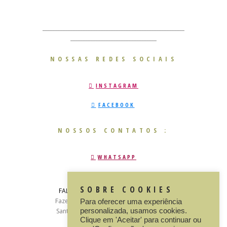
________________________________________________________
__________________________________
NOSSAS REDES SOCIAIS
INSTAGRAM
FACEBOOK
NOSSOS CONTATOS :
WHATSAPP
E-MAIL
SOBRE COOKIES
FALE CONOSCO
: +55 (79) 3012- 5575
Fazenda Mãe terra, s/n, povoado sáude -
Para oferecer uma experiência
Santana de São Francisco - Sergipe, CEP:
personalizada, usamos cookies.
Clique em 'Aceitar' para continuar ou
49985000