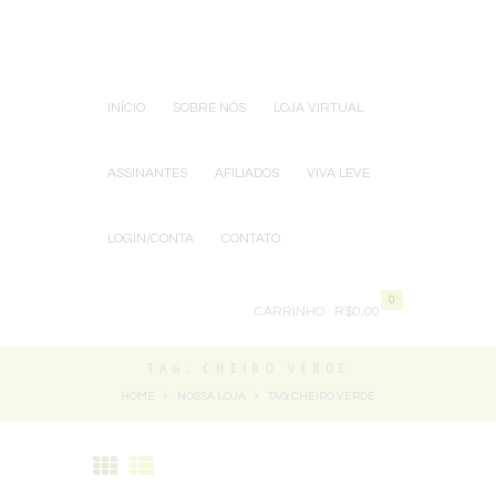
INÍCIO
SOBRE NÓS
LOJA VIRTUAL
ASSINANTES
AFILIADOS
VIVA LEVE
LOGIN/CONTA
CONTATO
0
CARRINHO :
R$0,00
TAG: CHEIRO VERDE
HOME
NOSSA LOJA
TAG: CHEIRO VERDE