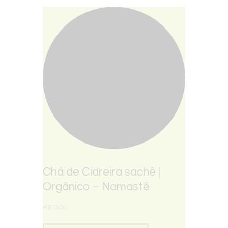
Chá de Cidreira sachê |
Orgânico – Namastê
R$
13,00