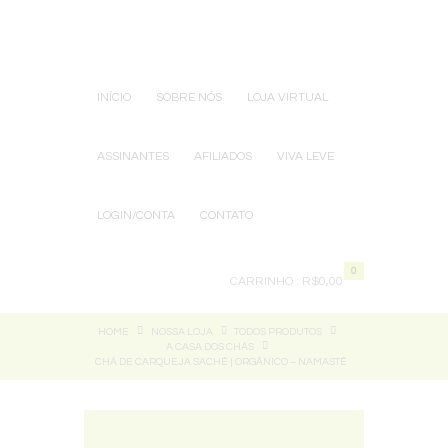
INÍCIO
SOBRE NÓS
LOJA VIRTUAL
ASSINANTES
AFILIADOS
VIVA LEVE
LOGIN/CONTA
CONTATO
0
CARRINHO :
R$0,00
HOME
NOSSA LOJA
TODOS PRODUTOS
A CASA DOS CHÁS
CHÁ DE CARQUEJA SACHÊ | ORGÂNICO – NAMASTÊ