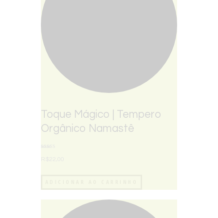
Toque Mágico | Tempero
Orgânico Namastê
Avaliação
5.00
R$
22,00
de 5
ADICIONAR AO CARRINHO