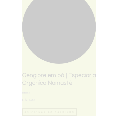
Gengibre em pó | Especiaria
Orgânica Namastê
Avaliação
5.00
R$
21,00
de 5
ADICIONAR AO CARRINHO