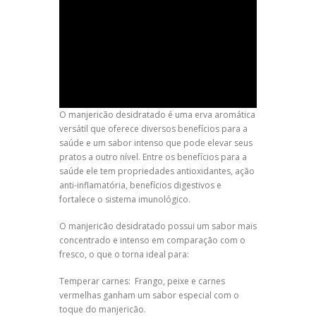
O manjericão desidratado é uma erva aromática
versátil que oferece diversos benefícios para a
saúde e um sabor intenso que pode elevar seus
pratos a outro nível. Entre os benefícios para a
saúde ele tem propriedades antioxidantes, ação
anti-inflamatória, benefícios digestivos e
fortalece o sistema imunológico.
O manjericão desidratado possui um sabor mais
concentrado e intenso em comparação com o
fresco, o que o torna ideal para:
Temperar carnes: Frango, peixe e carnes
vermelhas ganham um sabor especial com o
toque do manjericão.