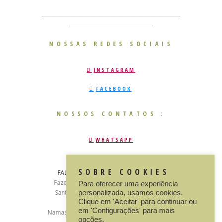
________________________________________________________
__________________________________
NOSSAS REDES SOCIAIS
INSTAGRAM
FACEBOOK
NOSSOS CONTATOS :
WHATSAPP
E-MAIL
SOBRE COOKIES
FALE CONOSCO
: +55 (79) 3012- 5575
Fazenda Mãe terra, s/n, povoado sáude -
Para oferecer uma experiência
Santana de São Francisco - Sergipe, CEP:
personalizada, usamos cookies.
Clique em 'Aceitar' para continuar ou
49985000
em 'Configurações' para mais
Namastê © 2026. Todos direitos reservados.
opções.