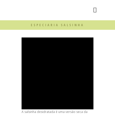
ESPECIARIA SALSINHA
A salsinha desidratada é uma versão seca da