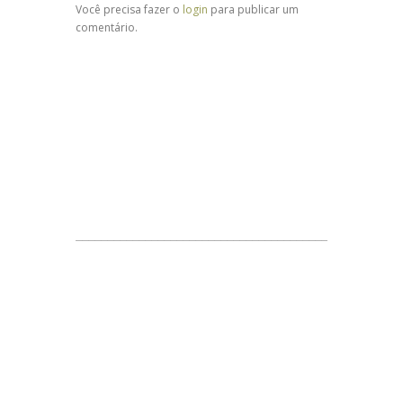
Você precisa fazer o
login
para publicar um
comentário.
___________________________________________________