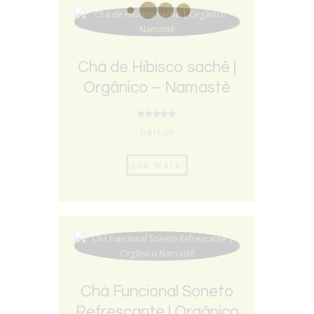
Chá de Hibisco sachê |
Orgânico – Namastê
Avaliação
5.00
R$
15,00
de 5
LER MAIS
Chá Funcional Soneto
Refrescante | Orgânico