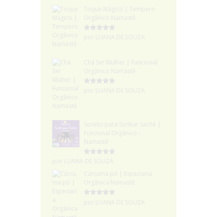
Toque Mágico | Tempero
Orgânico Namastê
Avaliação
5
por LUANA DE SOUZA
de 5
Chá Ser Mulher | Funcional
Orgânico Namastê
Avaliação
5
por LUANA DE SOUZA
de 5
Soneto para Sonhar sachê |
Funcional Orgânico -
Namastê
Avaliação
5
por LUANA DE SOUZA
de 5
Cúrcuma pó | Especiaria
Orgânica Namastê
Avaliação
5
por LUANA DE SOUZA
de 5