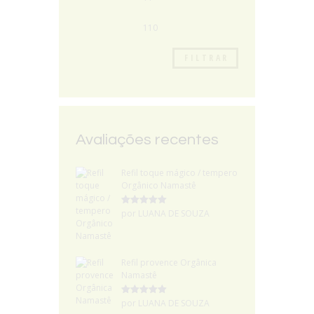
FILTRAR
Avaliações recentes
Refil toque mágico / tempero
Orgânico Namastê
Avaliação
5
por LUANA DE SOUZA
de 5
Refil provence Orgânica
Namastê
Avaliação
5
por LUANA DE SOUZA
de 5