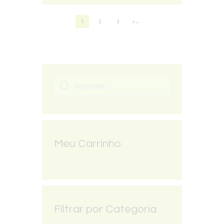
1
2
3
→
Meu Carrinho
Filtrar por Categoria