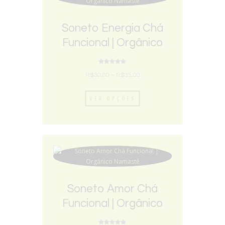
Soneto Energia Chá
Funcional | Orgânico
Namastê
Avaliação
4.67
R$
30,00
–
R$
35,00
de 5
VER OPÇÕES
Soneto Amor Chá
Funcional | Orgânico
Namastê