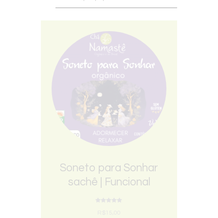
Soneto para Sonhar
sachê | Funcional
Orgânico – Namastê
Avaliação
5.00
R$
15,00
de 5