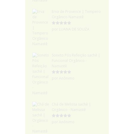
Erva de Provence | Tempero
Orgânico Namastê
Avaliação
5
por LUANA DE SOUZA
de 5
Soneto Pós Refeição sachê |
Funcional Orgânico -
Namastê
Avaliação
5
por Anônimo
de 5
Chá de Melissa sachê |
Orgânico - Namastê
Avaliação
5
por Anônimo
de 5