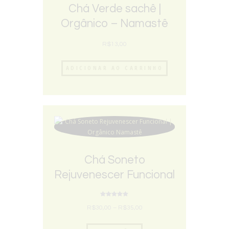
Chá Verde sachê |
Orgânico – Namastê
R$
13,00
ADICIONAR AO CARRINHO
Chá Soneto
Rejuvenescer Funcional
| Orgânico Namastê
Avaliação
5.00
R$
30,00
–
R$
35,00
de 5