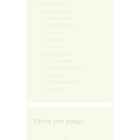
Todos Produtos
a CASA DOS CHÁS
Blends especiais
Blends Funcionais
clássicos
Kits & Rituais
Utencilios
Sabores da Casa
Arroz & Risotos
Capsulas de Cúrcuma
especiaria
Kits & Combinações
Temperos
Filtrar por preço