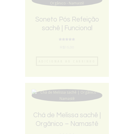
Soneto Pós Refeição
sachê | Funcional
Orgânico – Namastê
Avaliação
5.00
R$
15,00
de 5
ADICIONAR AO CARRINHO
Chá de Melissa sachê |
Orgânico – Namastê