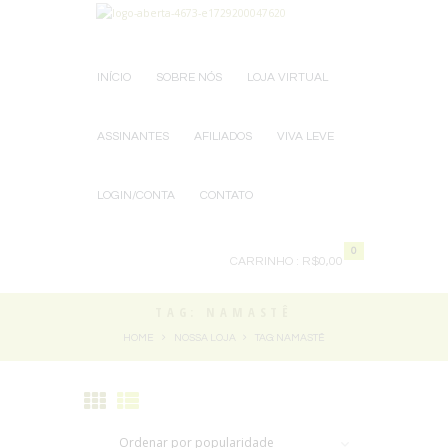
INÍCIO
SOBRE NÓS
LOJA VIRTUAL
ASSINANTES
AFILIADOS
VIVA LEVE
LOGIN/CONTA
CONTATO
0
CARRINHO :
R$0,00
TAG: NAMASTÊ
HOME
NOSSA LOJA
TAG: NAMASTÊ