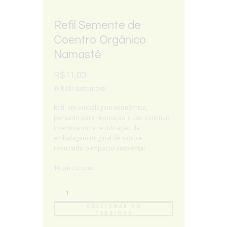
Refil Semente de
Coentro Orgânico
Namastê
R$
11,00
♻️ Refil sustentável
Refil em embalagem econômica,
pensado para reposição e uso contínuo,
incentivando a reutilização da
embalagem original de vidro e
reduzindo o impacto ambiental.
10 em estoque
ADICIONAR AO
CARRINHO