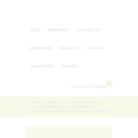
INÍCIO
SOBRE NÓS
LOJA VIRTUAL
ASSINANTES
AFILIADOS
VIVA LEVE
LOGIN/CONTA
CONTATO
0
CARRINHO :
R$0,00
HOME
NOSSA LOJA
TODOS PRODUTOS
SABORES DA CASA
ESPECIARIA
REFIL SEMENTE DE COENTRO ORGÂNICO NAMASTÊ