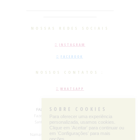
________________________________________________________
__________________________________
NOSSAS REDES SOCIAIS
INSTAGRAM
FACEBOOK
NOSSOS CONTATOS :
WHATSAPP
E-MAIL
SOBRE COOKIES
FALE CONOSCO
: +55 (79) 3012- 5575
Fazenda Mãe terra, s/n, povoado sáude -
Para oferecer uma experiência
Santana de São Francisco - Sergipe, CEP:
personalizada, usamos cookies.
Clique em 'Aceitar' para continuar ou
49985000
em 'Configurações' para mais
Namastê © 2026. Todos direitos reservados.
opções.