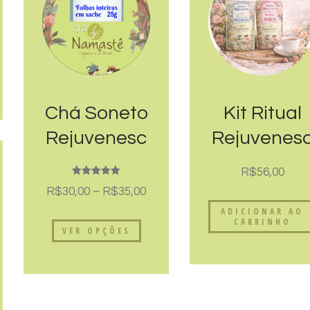
Chá Soneto
Kit Ritual
Rejuvenesc
Rejuvenes
er Funcional
er |
R$
56,00
| Orgânico
Funcional
Avaliação
R$
30,00
–
R$
35,00
5.00
de 5
Namastê
ADICIONAR AO
CARRINHO
VER OPÇÕES