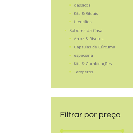
clássicos
Kits & Rituais
Utencilios
Sabores da Casa
Arroz & Risotos
Capsulas de Cúrcuma
especiaria
Kits & Combinações
Temperos
Filtrar por preço