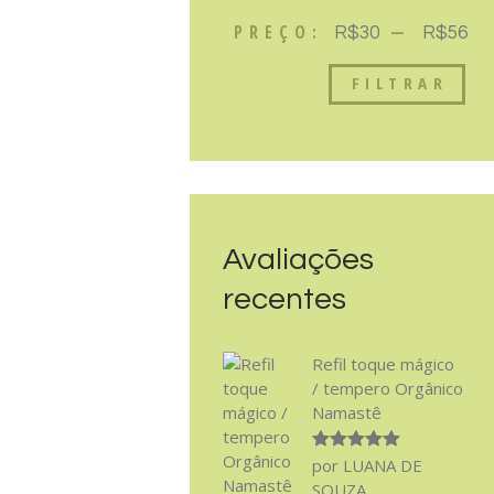
PREÇO:
—
R$30
R$56
FILTRAR
Avaliações
recentes
Refil toque mágico
/ tempero Orgânico
Namastê
Avaliação
5
por LUANA DE
de 5
SOUZA