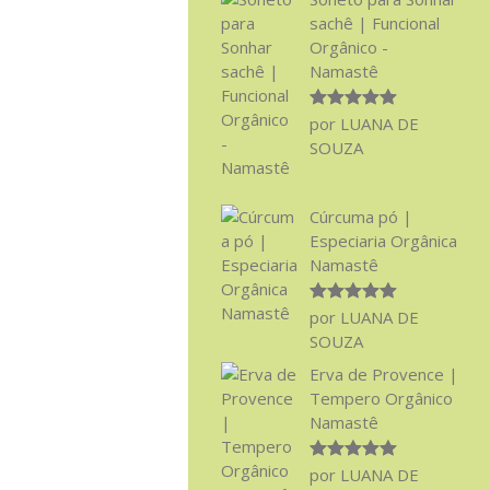
sachê | Funcional
Orgânico -
Namastê
Avaliação
5
por LUANA DE
de 5
SOUZA
Cúrcuma pó |
Especiaria Orgânica
Namastê
Avaliação
5
por LUANA DE
de 5
SOUZA
Erva de Provence |
Tempero Orgânico
Namastê
Avaliação
5
por LUANA DE
de 5