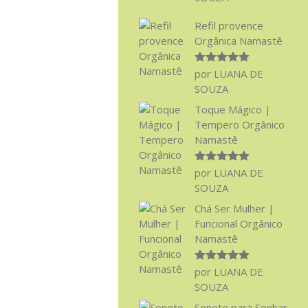
Refil provence
Orgânica Namastê
Avaliação
5
por LUANA DE
de 5
SOUZA
Toque Mágico |
Tempero Orgânico
Namastê
Avaliação
5
por LUANA DE
de 5
SOUZA
Chá Ser Mulher |
Funcional Orgânico
Namastê
Avaliação
5
por LUANA DE
de 5
SOUZA
Soneto para Sonhar