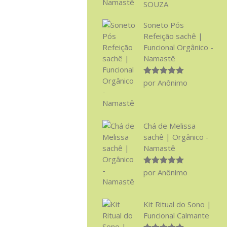
SOUZA
Soneto Pós
Refeição sachê |
Funcional Orgânico -
Namastê
Avaliação
5
por Anônimo
de 5
Chá de Melissa
sachê | Orgânico -
Namastê
Avaliação
5
por Anônimo
de 5
Kit Ritual do Sono |
Funcional Calmante